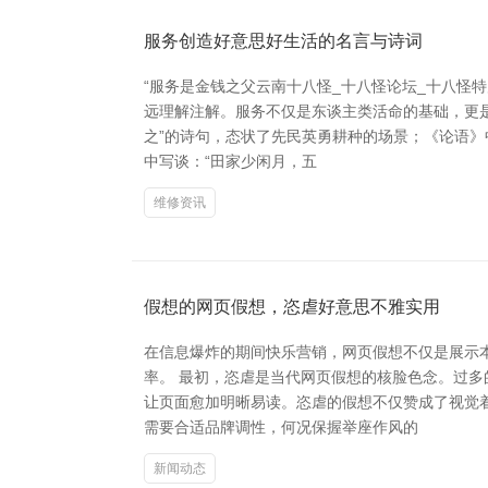
服务创造好意思好生活的名言与诗词
“服务是金钱之父云南十八怪_十八怪论坛_十八怪
远理解注解。服务不仅是东谈主类活命的基础，更
之”的诗句，态状了先民英勇耕种的场景；《论语》
中写谈：“田家少闲月，五
维修资讯
假想的网页假想，恣虐好意思不雅实用
在信息爆炸的期间快乐营销，网页假想不仅是展示
率。 最初，恣虐是当代网页假想的核脸色念。过
让页面愈加明晰易读。恣虐的假想不仅赞成了视觉
需要合适品牌调性，何况保握举座作风的
新闻动态