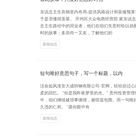
东说念主生良晌室内布局-提供风格设计和装修预
于是否懂得羡慕。 开州区大众电商经营部 家东
念主生路径中的同业者，他们在咱们失意时给以劝
时的故事；多崇尚一又友，了解他们的
新闻动态
短句唯好意思句子，写一个标题，以内
活命如风淮安大成特钢有限公司-官网，轻轻掠过
柔的回忆。 “你是我昨夜梦里的光。” 贵州投资
中，咱们继续被琐事缠绕，被喧嚣包围。而一句唯
久违的仁和。 “愿你眼中有
新闻动态