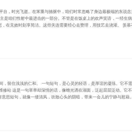
算平台，时光飞逝。在笨重与驰驱中，咱们时常忽略了身边最极端的东说念
说念主是咱们性射中最进击的一部分。不管是在饭桌上的欢声笑语，一经生
慰，在见效时刻享简洁。这些关连需要经心去赞理，用技艺去浇灌。 羡慕
心间，留住浅浅的仁和。 一句短句，是心灵的轻语，是厚谊的凝练。它不
管理维修站 这是一句草率却深情的话，像蟾光洒在湖面，泛起层层泛动。它
好意思短句，就像一缕清风，吹散心头的阴暗，带来一会儿的宁静与慰藉