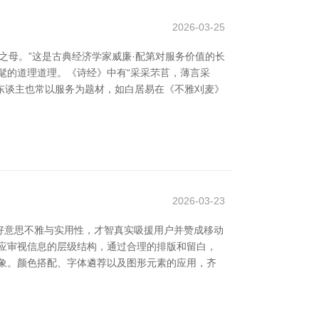
2026-03-25
之母。”这是古典经济学家威廉·配第对服务价值的长
髦的道理道理。《诗经》中有“采采芣苢，薄言采
诗东谈主也常以服务为题材，如白居易在《不雅刈麦》
2026-03-23
好意思不雅与实用性，才智真实吸援用户并赞成移动
应审视信息的层级结构，通过合理的排版和留白，
象。颜色搭配、字体遴荐以及图形元素的应用，齐