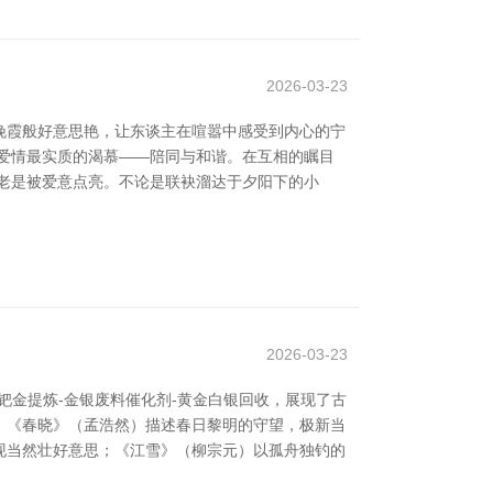
2026-03-23
晚霞般好意思艳，让东谈主在喧嚣中感受到内心的宁
了爱情最实质的渴慕——陪同与和谐。在互相的瞩目
老是被爱意点亮。不论是联袂溜达于夕阳下的小
2026-03-23
钯金提炼-金银废料催化剂-黄金白银回收，展现了古
情；《春晓》（孟浩然）描述春日黎明的守望，极新当
展现当然壮好意思；《江雪》（柳宗元）以孤舟独钓的