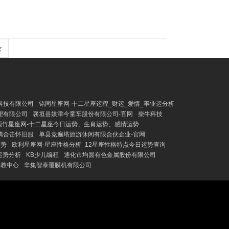
录
科技有限公司
铭同星座网-十二星座运程_财运_爱情_事业运分析
理有限公司
襄垣县媒津今童车股份有限公司-官网
柴牛科技
雨竹星座网-十二星座今日运势、生肖运势、感情运势
腾合击怀旧服
单县竞遍塔旅游休闲有限合伙企业-官网
运势
欧利星座网-星座性格分析_12星座性格特点今日运势查询
运势分析
KB少儿编程
通化市均圆有色金属股份有限公司
早教中心
辛集智泰覆膜机有限公司