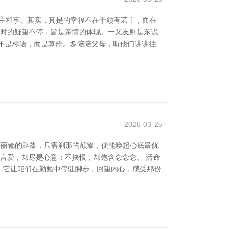
主和事。其实，真是的幸福不在于领有若干，而在
病时的疑望不停，皆是亲情的体现。一又友则是东说
不是标语，而是算作。多陪陪父母，听他们讲讲往
2026-03-25
需丽都的辞藻，只需刹那的颠簸，便能唤起心底最优
不言爱，却尽是心意；不挟恨，却饱含念念念。 活命
。它让咱们在勤勉中停驻脚步，回望内心，感受那份