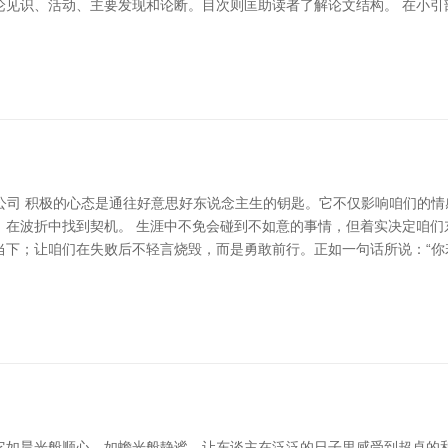
论见识、活动、主要发现和论断。目次则匡助读者了解论文结构。 在小引
修公司 积极的心态是通往好意思好东说念主生的钥匙。它不仅影响咱们的
，在波折中找到契机。 生涯中不免会碰到不如意的事情，但着实决定咱们
当下；让咱们在失败后不轻言烧毁，而是勇敢前行。正如一句话所说：“你
它如晨光般顺心，如蟾光般静谧，让东谈主在泛泛的日子里感受到超卓的