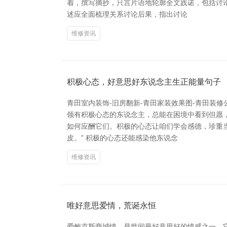
着，撰写摘抄，只言片语地轮廓全文践诺，包括讨
述应全面梳理关系讨论后果，指出讨论
维修资讯
积极心态，好意思好东说念主生正能量句子
青田室内装饰-旧房翻新-青田家装效果图-青田装
领有积极心态的东说念主，总能在困境中看到但愿
如何应酬它们。积极的心态让咱们学会感德，珍重
皮。” 积极的心态还能感染他东说念
维修资讯
唯好意思爱情，荒诞永恒
爱鲍克斯商城情，是世间最好意思好的情感之一。