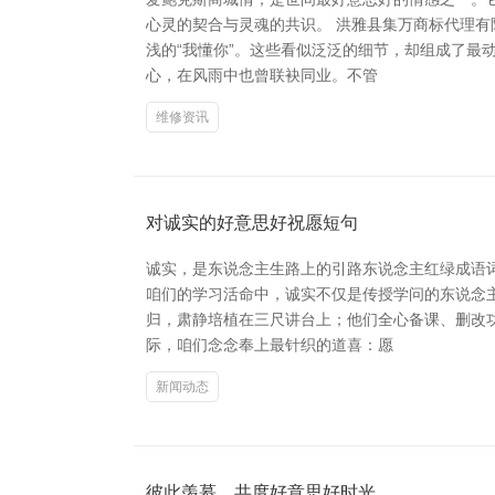
心灵的契合与灵魂的共识。 洪雅县集万商标代理
浅的“我懂你”。这些看似泛泛的细节，却组成了最
心，在风雨中也曾联袂同业。不管
维修资讯
对诚实的好意思好祝愿短句
诚实，是东说念主生路上的引路东说念主红绿成语词
咱们的学习活命中，诚实不仅是传授学问的东说念主
归，肃静培植在三尺讲台上；他们全心备课、删改
际，咱们念念奉上最针织的道喜：愿
新闻动态
彼此羡慕，共度好意思好时光