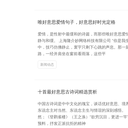
唯好意思爱情句子，好意思好时光定格
爱情，是性射中最缓和的诗篇，而那些唯好意思爱
静与和缓。 上海隆介妙网络科技有限公司 “你是
中，技巧仿佛静止，寰宇只剩下心跳的声息。那一
路，一经并肩坐在窗前看雨落，这些平
新闻动态
十首最好意思古诗词精选赏析
中国古诗词是中中文化的瑰宝，谈话优好意思、境界
东说念主对当然、东说念主生与情谊的深刻感悟。 
然；《登鹳雀楼》（王之涣）“欲穷沉目，更进一竿
预料，抒发正派抗拒的精神