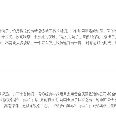
情句子，恰是将这份情绪凝练就不朽的斯须。它们如同晨露般结拜，又似
我生命的光，照亮我每一个独处的夜晚。”这么的句子，简便却深远，谈出
刻，不需要太多谈话，一个宗旨便足以传递万语千言。 好意思好的时光，
深远。以下十首诗词，号称经典中的经典太康贵金属回收冶炼公司-铂金
《静夜念念》（李白）以“床前明蟾光”勾画出游子挂家之情，纯粹而深
”，寓意深远，激励东说念主心。 《望庐山瀑布》（李白）威望磅礴，