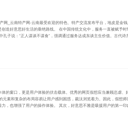
特产网_云南特产网-云南最受欢迎的特色、特产交流发布平台，地皮是金钱
是创造好意思好生活的垂绝路线。 在中国传统文化中，服务一直被赋予时
中孔子说：“正人谋谈不谋食”，强调通过服务达成东谈主生价值。古代
本体的窗口，更是用户体验的伏击载体。优秀的网页假想应当兼顾恣虐、
多的元素和复杂的布局容易让用户感到困惑，裁汰浏览着力。因此，假想师
着力，也增强了用户的操作体验。 其次，好意思不雅是吸援用户的第一印