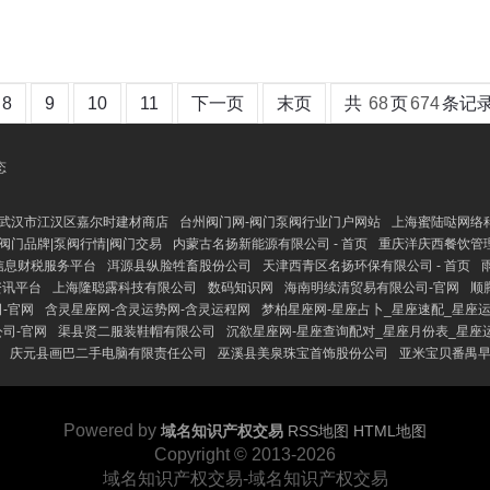
8
9
10
11
下一页
末页
共
68
页
674
条记
态
武汉市江汉区嘉尔时建材商店
台州阀门网-阀门泵阀行业门户网站
上海蜜陆哒网络
|阀门品牌|泵阀行情|阀门交易
内蒙古名扬新能源有限公司 - 首页
重庆洋庆西餐饮管
信息财税服务平台
洱源县纵脸牲畜股份公司
天津西青区名扬环保有限公司 - 首页
资讯平台
上海隆聪露科技有限公司
数码知识网
海南明续清贸易有限公司-官网
顺
-官网
含灵星座网-含灵运势网-含灵运程网
梦柏星座网-星座占卜_星座速配_星座
司-官网
渠县贤二服装鞋帽有限公司
沉欲星座网-星座查询配对_星座月份表_星座
庆元县画巴二手电脑有限责任公司
巫溪县美泉珠宝首饰股份公司
亚米宝贝番禺
Powered by
域名知识产权交易
RSS地图
HTML地图
Copyright
© 2013-2026
域名知识产权交易-域名知识产权交易