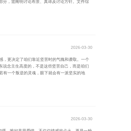
部分，需阐明讨论布景、真谛及讨论方针。文件综
2026-03-30
情感，更决定了咱们靠近坚苦时的气魄和袭取。一个
东说念主生高度的，不是这些坚苦自己，而是咱们
若有一个叛逆的灵魂，眼下就会有一派坚实的地
2026-03-30
和缓。唯好意思爱情，不仅仅情感的点火，更是一种