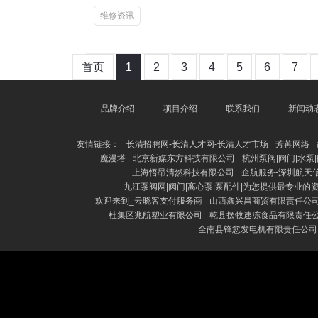
维修资讯
首页
1
2
3
4
5
6
7
品牌介绍
项目介绍
联系我们
新闻动
友情链接：
长清招聘网-长清人才网-长清人才市场
芳苒网络
魔漫塔
北京新媒东方科技有限公司
杭州泵阀|阀门|水泵
上海悟昂清然科技有限公司
企航服务-深圳航天
九江泵阀网|阀门|离心泵|泵配件|为您提供最专业的
欢迎来到_云晓客支付服务商
山西鑫兴昌商贸有限责任公司
杜集区兆航塑业有限公司
乾县摆牧速冻食品有限责任公
全南县锋愈发电机有限责任公司