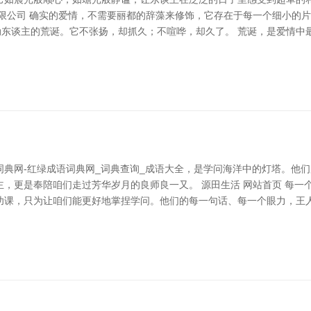
有限公司 确实的爱情，不需要丽都的辞藻来修饰，它存在于每一个细小的
动东谈主的荒诞。它不张扬，却抓久；不喧哗，却久了。 荒诞，是爱情
典网-红绿成语词典网_词典查询_成语大全，是学问海洋中的灯塔。他
，更是奉陪咱们走过芳华岁月的良师良一又。 源田生活 网站首页 每一
功课，只为让咱们能更好地掌捏学问。他们的每一句话、每一个眼力，王人