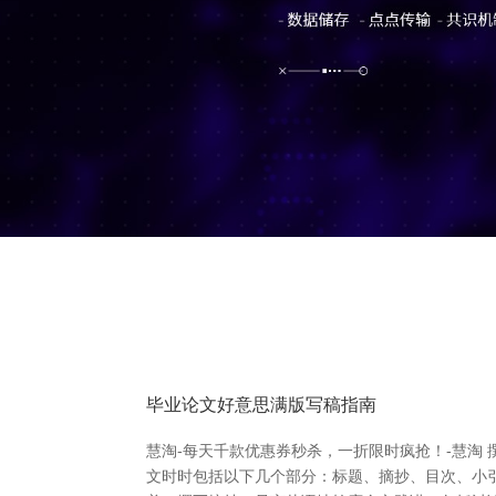
毕业论文好意思满版写稿指南
慧淘-每天千款优惠券秒杀，一折限时疯抢！-慧淘
文时时包括以下几个部分：标题、摘抄、目次、小