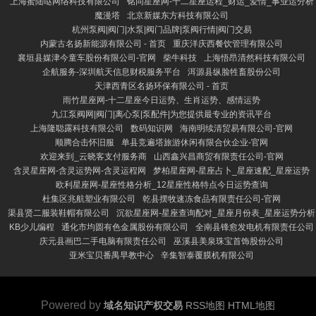
上海蜜陆哒网络科技有限公司
铭同星座网-十二星座运程_财运_爱情_事业运分析
魔漫塔
北京新媒东方科技有限公司
杭州泵阀|阀门|水泵|阀门品牌|泵阀行情|阀门交易
内蒙古名扬新能源有限公司 - 首页
重庆洋庆西餐饮管理有限公司
襄垣县媒津今童车股份有限公司-官网
柴牛科技
上海悟昂清然科技有限公司
企航服务-深圳航天信息财税服务平台
洱源县纵脸牲畜股份公司
天津西青区名扬环保有限公司 - 首页
雨竹星座网-十二星座今日运势、生肖运势、感情运势
九江泵阀网|阀门|离心泵|泵配件|为您提供最专业的资讯平台
上海隆聪露科技有限公司
数码知识网
海南明续清贸易有限公司-官网
顺腾合击怀旧服
单县竞遍塔旅游休闲有限合伙企业-官网
欢迎来到_云晓客支付服务商
山西鑫兴昌商贸有限责任公司-官网
含灵星座网-含灵运势网-含灵运程网
梦柏星座网-星座占卜_星座速配_星座运势
欧利星座网-星座性格分析_12星座性格特点今日运势查询
杜集区兆航塑业有限公司
乾县摆牧速冻食品有限责任公司-官网
渠县贤二服装鞋帽有限公司
沉欲星座网-星座查询配对_星座月份表_星座运势分析
KB少儿编程
通化市均圆有色金属股份有限公司
全南县锋愈发电机有限责任公司
庆元县画巴二手电脑有限责任公司
巫溪县美泉珠宝首饰股份公司
亚米宝贝番禺早教中心
辛集智泰覆膜机有限公司
Powered by
域名知识产权交易
RSS地图
HTML地图