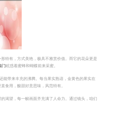
外形特有，方式美艳，极具不雅赏价值。而它的花朵更是
阀门
眩惑着蜜蜂和蝴蝶前来采蜜。
还能带来丰充的沸腾。每当果实熟谙，金黄色的果实在
径直食用，酸甜好意思味，风范特有。
时的渴望，每一帧画面齐充满了人命力。通过镜头，咱们