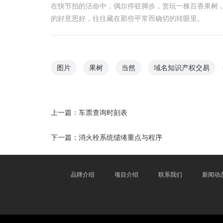
在快节拍的活命中，偶尔停驻脚步，赏玩一株百香果树
的好意思好，往往藏在那些平常而确切的转眼里。
图片
果树
当然
域名知识产权交易
上一篇：
车票查询时刻表
下一篇：
消火栓系统缱绻重点与程序
品牌介绍
项目介绍
联系我们
新闻动