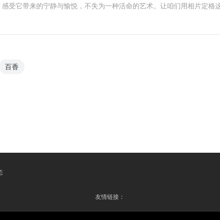
，感受它带来的宁静与愉悦，不失为一种活命的艺术。让咱们用相片定格
百香
态
友情链接：