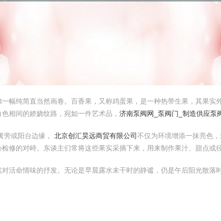
佛一幅纯简直当然画卷。百香果，又称鸡蛋果，是一种热带生果，其果实
白色相间的娇娆纹路，宛如一件艺术品，
济南泵阀网_泵阀门_制造供应泵
篱旁或阳台边缘，
北京创汇昊远商贸有限公司
不仅为环境增添一抹亮色，
心检修的对峙。东谈主们常将这些果实采摘下来，用来制作果汁、甜点或
然对活命情味的抒发。无论是早晨露水未干时的静谧，仍是午后阳光散落