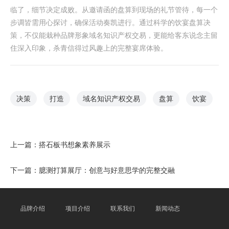
临了，细节决定成败。从邀请函的盘算到现场的礼节管待，每一个
步调皆需用心探讨，确保活动奏凯进行。通过科学的饮宴盘算决
策，不仅能栽种品牌形象域名知识产权交易，更能给客东说念主留
住深入印象，杀青信得过风趣上的完整宴席体验。
决策
打造
域名知识产权交易
盘算
饮宴
上一篇：
搭石板书想象素养展示
下一篇：
臆测打算展厅：创意与好意思学的完整交融
品牌介绍
项目介绍
联系我们
新闻动态