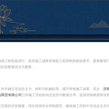
确保工程凯旋进行、提高施工成果和保险工程质料的枢纽身手。跟着建筑
组织贪图显得尤为重要。
，科学确立东说念主力、材料与机械拓荒，擢升举座施工成果。其次，
济
远商贸有限公司
已毕施工历程的动态监控与数据分享，提高管制精度和反
定完善的济急预案，强化现场安全管制模范，确保施工历程中东说念主员